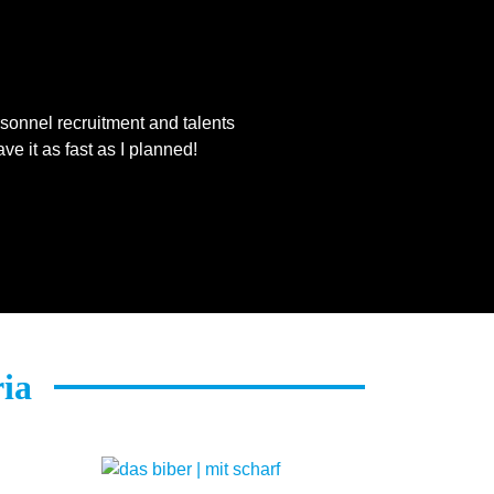
rsonnel recruitment and talents
ve it as fast as I planned!
ria