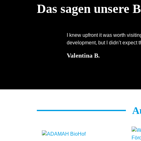
Das sagen unsere 
I knew upfront it was worth visit
development, but I didn’t expect th
Valentina B.
Au