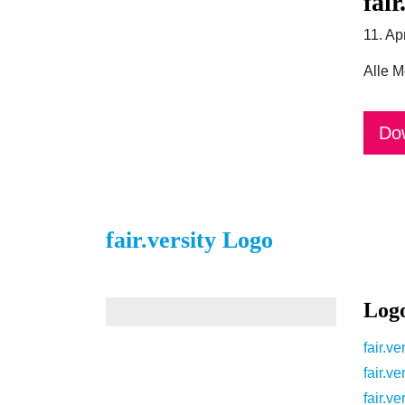
fai
11. Ap
Alle M
Do
fair.versity Logo
Logo
fair.v
fair.v
fair.v