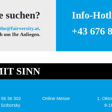
e suchen?
Info-Hotl
the@fairversity.at
.
+43 676 8
 um Ihr Anliegen.
IT SINN
 56 36 302
Online Messe
1. Okto
t Sciborsky
9-1